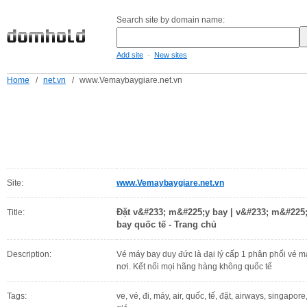
Search site by domain name:
-
Add site
New sites
Home
/
net.vn
/
www.Vemaybaygiare.net.vn
Site:
www.Vemaybaygiare.net.vn
Đặt v&#233; m&#225;y bay | v&#233; m&#225;
Title:
bay quốc tế - Trang chủ
Description:
Vé máy bay duy đức là đại lý cấp 1 phân phối vé máy
nơi. Kết nối mọi hãng hàng không quốc tế
Tags:
ve, vé, đi, máy, air, quốc, tế, đặt, airways, singapore, 