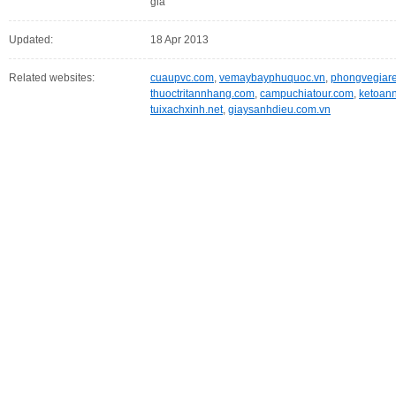
giá
Updated:
18 Apr 2013
Related websites:
cuaupvc.com
,
vemaybayphuquoc.vn
,
phongvegiare
thuoctritannhang.com
,
campuchiatour.com
,
ketoan
tuixachxinh.net
,
giaysanhdieu.com.vn